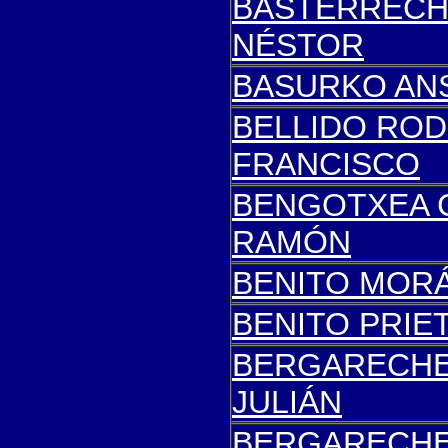
BASTERRECH
NÉSTOR
BASURKO ANS
B
ELLIDO ROD
FRANCISCO
B
ENGOTXEA 
RAMÓN
B
EN
ITO MORÁ
B
ENITO PRIE
B
ERGARECHE
JULIÁN
B
ERGARECHE