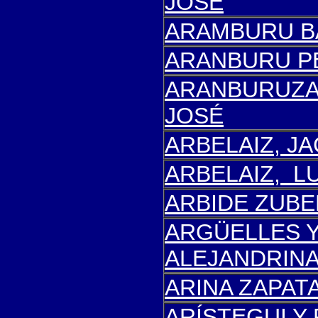
JOSÉ
A
RAMBURU B
ARANBURU P
ARANBURUZA
JOSÉ
ARBELAIZ, J
ARBELAIZ, L
ARBIDE ZUBE
ARGÜELLES Y
ALEJANDRIN
ARINA ZAPAT
ARÍSTEGUI Y 