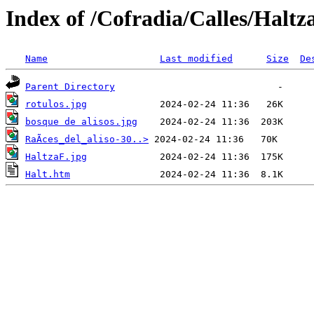
Index of /Cofradia/Calles/Haltz
Name
Last modified
Size
De
Parent Directory
rotulos.jpg
bosque de alisos.jpg
RaÃ­ces_del_aliso-30..>
HaltzaF.jpg
Halt.htm