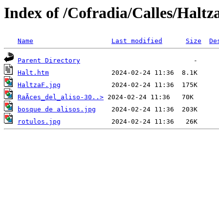
Index of /Cofradia/Calles/Haltz
Name
Last modified
Size
De
Parent Directory
Halt.htm
HaltzaF.jpg
RaÃ­ces_del_aliso-30..>
bosque de alisos.jpg
rotulos.jpg