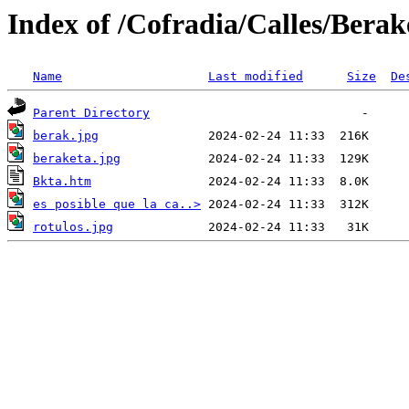
Index of /Cofradia/Calles/Berak
Name
Last modified
Size
De
Parent Directory
berak.jpg
beraketa.jpg
Bkta.htm
es posible que la ca..>
rotulos.jpg