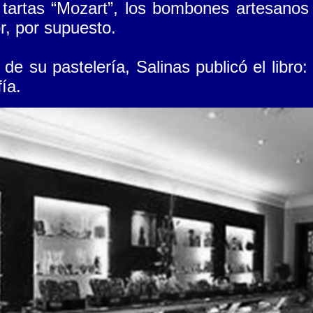
 tartas “Mozart”, los bombones artesanos
or, por supuesto.
de su pastelería, Salinas publicó el libro
ía.