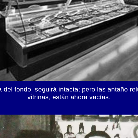
 del fondo, seguirá intacta; pero las antaño r
vitrinas, están ahora vacías.