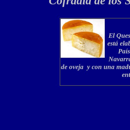
Cofradía de los 
El Ques
está ela
País
Navarra
de oveja y con una mad
ent