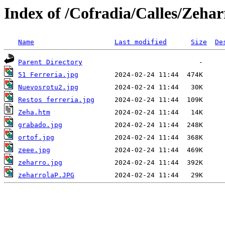
Index of /Cofradia/Calles/Zehar
Name
Last modified
Size
De
Parent Directory
51 Ferreria.jpg
Nuevosrotu2.jpg
Restos ferreria.jpg
Zeha.htm
grabado.jpg
ortof.jpg
zeee.jpg
zeharro.jpg
zeharrolaP.JPG