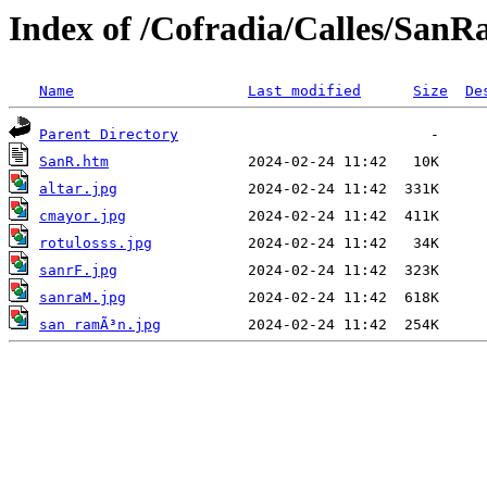
Index of /Cofradia/Calles/San
Name
Last modified
Size
De
Parent Directory
SanR.htm
altar.jpg
cmayor.jpg
rotulosss.jpg
sanrF.jpg
sanraM.jpg
san ramÃ³n.jpg