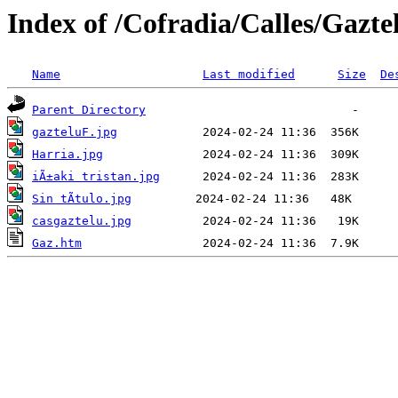
Index of /Cofradia/Calles/Gazte
Name
Last modified
Size
De
Parent Directory
gazteluF.jpg
Harria.jpg
iÃ±aki tristan.jpg
Sin tÃ­tulo.jpg
casgaztelu.jpg
Gaz.htm