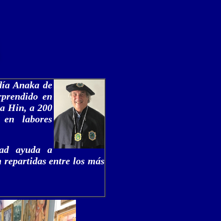
día Anaka de
rprendido en
ua Hin, a 200
 en labores
dad ayuda a
 repartidas entre los más